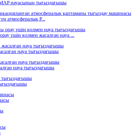
ан MAP науасының тығыздағышы
ген атмосфералық P...
рау үшін қолмен жасалған науа ...
жасалған науа тығыздағышы
салған науа тығыздағышы
тығыздағышы
насы
ы