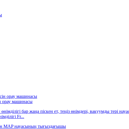
ы
н орау машинасы
ділігі Fr...