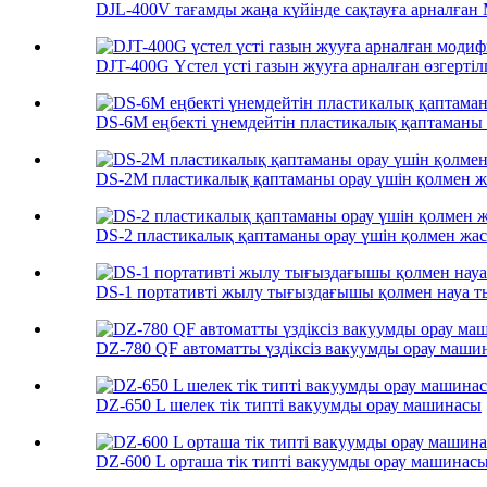
DJL-400V тағамды жаңа күйінде сақтауға арналғ
DJT-400G Үстел үсті газын жууға арналған өзгертіл
DS-6M еңбекті үнемдейтін пластикалық қаптаманы о
DS-2M пластикалық қаптаманы орау үшін қолмен 
DS-2 пластикалық қаптаманы орау үшін қолмен жа
DS-1 портативті жылу тығыздағышы қолмен науа 
DZ-780 QF автоматты үздіксіз вакуумды орау маши
DZ-650 L шелек тік типті вакуумды орау машинасы
DZ-600 L орташа тік типті вакуумды орау машинас