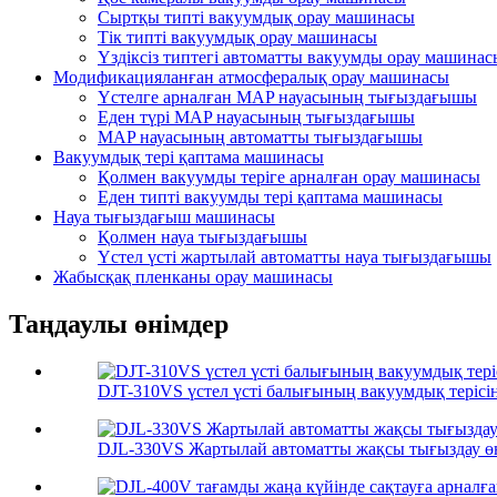
Сыртқы типті вакуумдық орау машинасы
Тік типті вакуумдық орау машинасы
Үздіксіз типтегі автоматты вакуумды орау машинас
Модификацияланған атмосфералық орау машинасы
Үстелге арналған MAP науасының тығыздағышы
Еден түрі MAP науасының тығыздағышы
MAP науасының автоматты тығыздағышы
Вакуумдық тері қаптама машинасы
Қолмен вакуумды теріге арналған орау машинасы
Еден типті вакуумды тері қаптама машинасы
Науа тығыздағыш машинасы
Қолмен науа тығыздағышы
Үстел үсті жартылай автоматты науа тығыздағышы
Жабысқақ пленканы орау машинасы
Таңдаулы өнімдер
DJT-310VS үстел үсті балығының вакуумдық терісі
DJL-330VS Жартылай автоматты жақсы тығыздау өнім