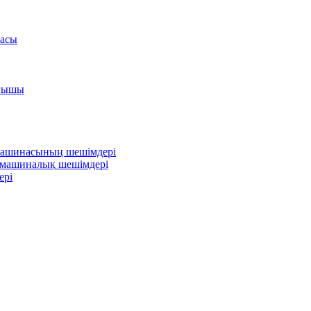
насы
ағышы
 машинасының шешімдері
 машиналық шешімдері
ері