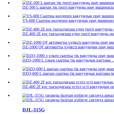
DZ-500 L шағын тік типті вакуумды орау машинасы
VS-600 Сыртқы көлденең вакуумдық орау машинас
DZ-400 2E қос тығыздағыш еден типті вакуумды ор
DZ-1000 QF автоматты үздіксіз вакуумдық орау маш
DZQ-1000 L үлкен сыртқы тік вакуумдық қаптама ..
DZQ-600 L шағын сыртқы тік вакуумдық қаптама м
DZ-400 2F қос тығыздағыш үстел үсті вакуумдық о
DJL-315G