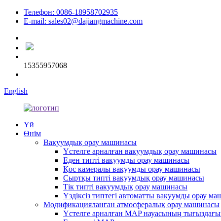
Телефон: 0086-18958702935
E-mail: sales02@dajiangmachine.com
15355957068
English
Үй
Өнім
Вакуумдық орау машинасы
Үстелге арналған вакуумдық орау машинасы
Еден типті вакуумды орау машинасы
Қос камералы вакуумды орау машинасы
Сыртқы типті вакуумдық орау машинасы
Тік типті вакуумдық орау машинасы
Үздіксіз типтегі автоматты вакуумды орау м
Модификацияланған атмосфералық орау машинасы
Үстелге арналған MAP науасының тығыздағ