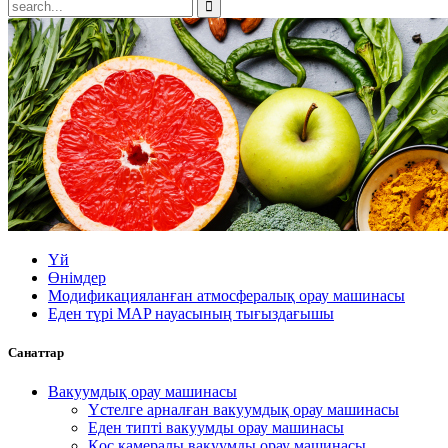
Үй
Өнімдер
Модификацияланған атмосфералық орау машинасы
Еден түрі MAP науасының тығыздағышы
Санаттар
Вакуумдық орау машинасы
Үстелге арналған вакуумдық орау машинасы
Еден типті вакуумды орау машинасы
Қос камералы вакуумды орау машинасы