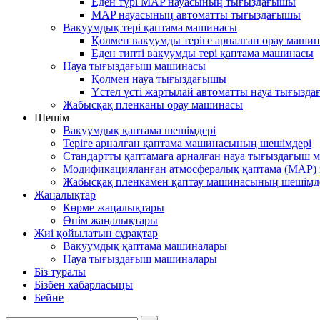
Еден түрі MAP науасының тығыздағышы
MAP науасының автоматты тығыздағышы
Вакуумдық тері қаптама машинасы
Қолмен вакуумды теріге арналған орау маши
Еден типті вакуумды тері қаптама машинасы
Науа тығыздағыш машинасы
Қолмен науа тығыздағышы
Үстел үсті жартылай автоматты науа тығызд
Жабысқақ пленканы орау машинасы
Шешім
Вакуумдық қаптама шешімдері
Теріге арналған қаптама машинасының шешімдері
Стандартты қаптамаға арналған науа тығыздағыш
Модификацияланған атмосфералық қаптама (MAP)
Жабысқақ пленкамен қаптау машинасының шешімд
Жаңалықтар
Көрме жаңалықтары
Өнім жаңалықтары
Жиі қойылатын сұрақтар
Вакуумдық қаптама машиналары
Науа тығыздағыш машиналары
Біз туралы
Бізбен хабарласыңы
Бейне