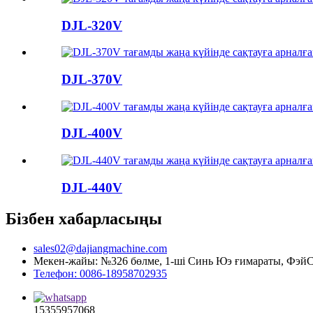
DJL-320V
DJL-370V
DJL-400V
DJL-440V
Бізбен хабарласыңы
sales02@dajiangmachine.com
Мекен-жайы: №326 бөлме, 1-ші Синь Юэ ғимараты, ФэйСя
Телефон: 0086-18958702935
15355957068